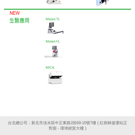
台北總公司：新北市淡水區中正東路2段69-10號7樓 ( 紅樹林捷運站正
對面 - 環球經貿大樓 )