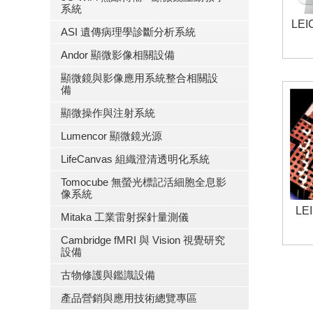
系統
LE
ASI 遺傳病理學診斷分析系統
Andor 顯微影像相關設備
顯微鏡與影像應用系統整合相關設
備
顯微操作與注射系統
Lumencor 顯微鏡光源
LifeCanvas 組織澄清透明化系統
Tomocube 無螢光標記活細胞全息影
像系統
LE
Mitaka 工業雷射探針量測儀
Cambridge fMRI 與 Vision 視覺研究
設備
古物修護與鑑識設備
產品營銷與應用技術總覽專區