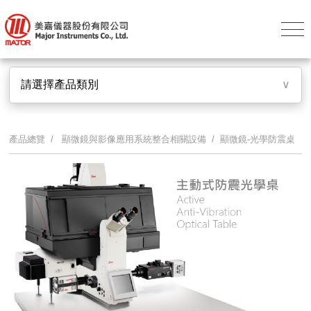
請選擇產品類別
∨
產品總覽 /
顯微鏡與影像應用系統整合相關設備
/ 顯微鏡-光學防震桌