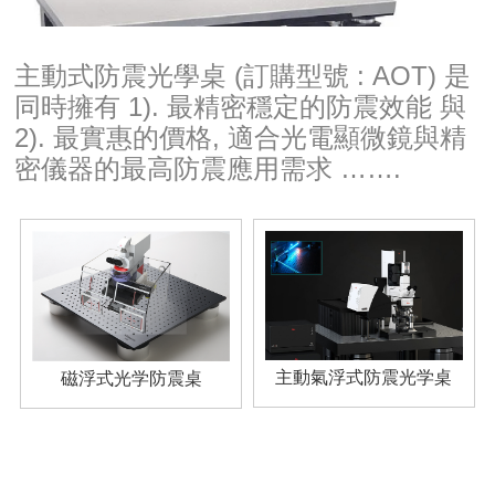
主動式防震光學桌 (訂購型號 : AOT) 是
同時擁有 1). 最精密穩定的防震效能 與
2). 最實惠的價格, 適合光電顯微鏡與精
密儀器的最高防震應用需求 …….
主動氣浮式防震光学桌
磁浮式光学防震桌