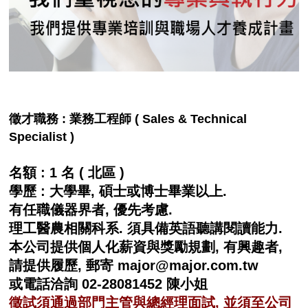
徵才職務 : 業務工程師 ( Sales & Technical
Specialist )
名額 : 1 名 ( 北區 )
學歷 : 大學畢, 碩士或博士畢業以上.
有任職儀器界者, 優先考慮.
理工醫農相關科系. 須具備英語聽講閱讀能力.
本公司提供個人化薪資與獎勵規劃, 有興趣者,
請提供履歷, 郵寄 major@major.com.tw
或電話洽詢 02-28081452 陳小姐
徵試須通過部門主管與總經理面試, 並須至公司