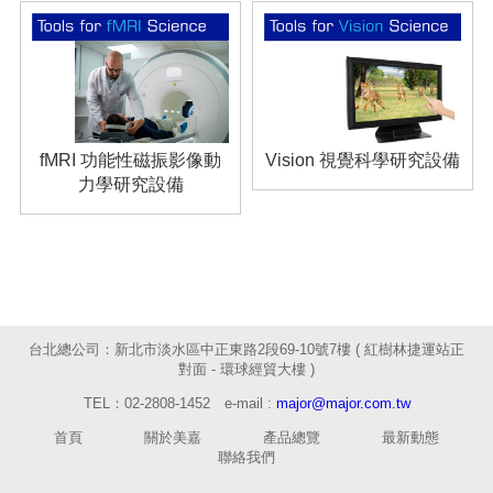
fMRI 功能性磁振影像動
Vision 視覺科學研究設備
力學研究設備
台北總公司：新北市淡水區中正東路2段69-10號7樓 ( 紅樹林捷運站正
對面 - 環球經貿大樓 )
TEL：02-2808-1452
e-mail :
major@major.com.tw
首頁
關於美嘉
產品總覽
最新動態
聯絡我們