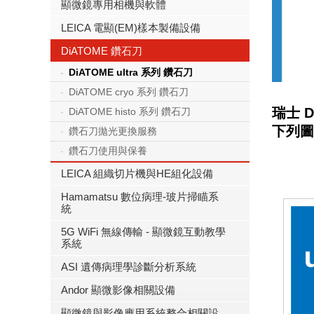
顯微鏡專用相機與軟體
LEICA 電顯(EM)樣本製備設備
DiATOME 鑽石刀
DiATOME ultra 系列 鑽石刀
DiATOME cryo 系列 鑽石刀
瑞士 
DiATOME histo 系列 鑽石刀
下列圖示.
鑽石刀拋光更換服務
鑽石刀使用與保養
LEICA 組織切片機與HE組化設備
Hamamatsu 數位病理-玻片掃瞄系
統
5G WiFi 無線傳輸 - 顯微鏡互動教學
系統
ASI 遺傳病理學診斷分析系統
Andor 顯微影像相關設備
顯微鏡與影像應用系統整合相關設