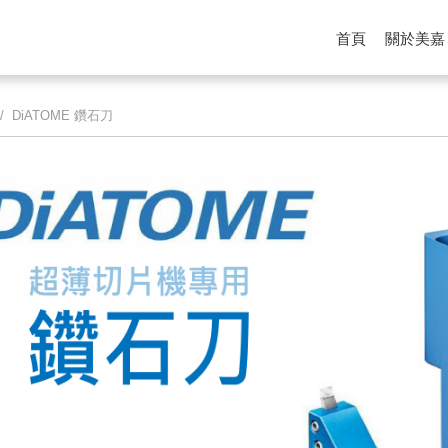
首頁
關於美嘉
/ DiATOME 鑽石刀