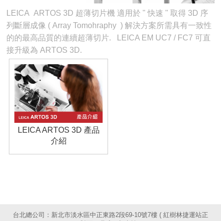
LEICA ARTOS 3D 超薄切片機 適用於 " 快速 " 取得 3D 序
列斷層成像 ( Array Tomohraphy ) 解決方案所需具有一致性
的的最高品質的連續超薄切片. LEICA EM UC7 / FC7 可直
接升級為 ARTOS 3D.
LEICA ARTOS 3D 產品
介紹
台北總公司：新北市淡水區中正東路2段69-10號7樓 ( 紅樹林捷運站正