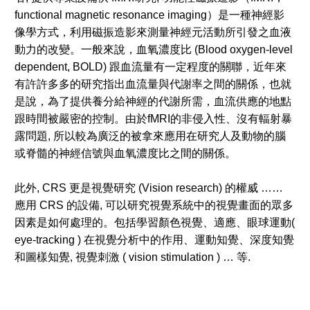
functional magnetic resonance imaging）是一種神經影
像學方式，利用磁振造影來測量神經元活動所引發之血液
動力的改變。一般來說，血氧濃度比 (Blood oxygen-level
dependent, BOLD) 跟血流量有一定程度的關聯，近年來
有許許多多的研究指出血流量與代謝率之間的關係，也就
是說，為了提供養分給神經的代謝所需，血流供應的地點
跟時間被嚴密的控制。由於fMRI的非侵入性、沒有輻射暴
露問題, 所以較為廣泛的被拿來應用在研究人及動物的腦
或脊髓的神經信號與血氧濃度比之間的關係。
此外, CRS 更是視覺研究 (Vision research) 的權威 ……
應用 CRS 的設備, 可以研究視覺系統中的視覺畫面的眾多
因素是如何處理的。包括學習顏色視覺、適應、眼球運動(
eye-tracking ) 在視覺分析中的作用、運動知覺、深度知覺
和圖樣知覺, 視覺刺激 ( vision stimulation ) … 等.