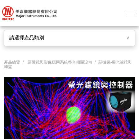
請選擇產品類別
∨
產品總覽 /
顯微鏡與影像應用系統整合相關設備
/ 顯微鏡-螢光濾鏡與
轉盤