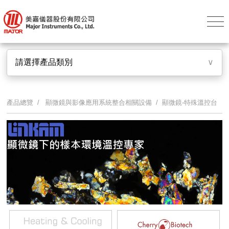
請選擇產品類別
∨
產品總覽 /
顯微鏡與影像應用系統整合相關設備
/ 顯微鏡-特殊溫控台