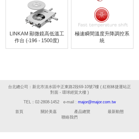
LINKAM 顯微鏡高低溫工
極速瞬間溫度升降調控系
作台 (-196 - 1500度)
統
台北總公司：新北市淡水區中正東路2段69-10號7樓 ( 紅樹林捷運站正
對面 - 環球經貿大樓 )
TEL：02-2808-1452
e-mail :
major@major.com.tw
首頁
關於美嘉
產品總覽
最新動態
聯絡我們